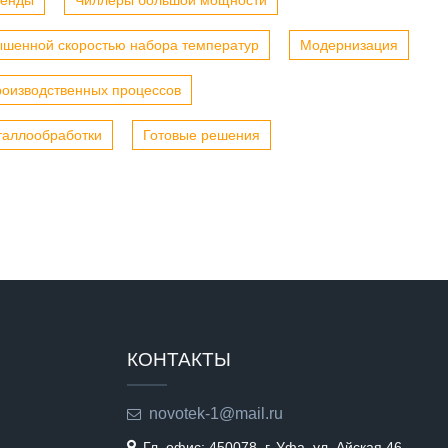
тенды
Чиллеры большой мощности
ышенной скоростью набора температур
Модернизация
роизводственных процессов
таллообработки
Готовые решения
КОНТАКТЫ
novotek-1@mail.ru
Гл. офис: 450078, г. Уфа, ул. Айская 46