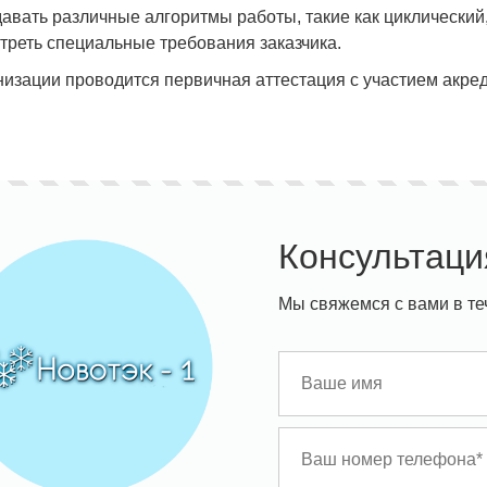
давать различные алгоритмы работы, такие как циклический
треть специальные требования заказчика.
изации проводится первичная аттестация с участием акре
Консультаци
При покупке камеры или чиллера
фреон в подарок
Мы свяжемся с вами в те