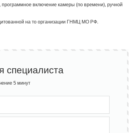
, программное включение камеры (по времени), ручной
дитованной на то организации ГНМЦ МО РФ.
я специалиста
Фреон в подарок
Фреон
чение 5 минут