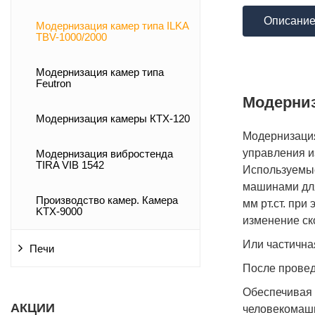
Описани
Модернизация камер типа ILKA
TBV-1000/2000
Модернизация камер типа
Feutron
Модерниз
Модернизация камеры КТХ-120
Модернизация
управления и
Модернизация вибростенда
TIRA VIB 1542
Используемы
машинами для
Производство камер. Камера
мм рт.ст. пр
KTX-9000
изменение ск
Или частична
Печи
После провед
Обеспечивая 
АКЦИИ
человекомаши