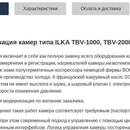
е
Характеристики
Оплата и доставка
ация камер типа ILKA TBV-1000, TBV-200
 включает в себя как полную замену всего оборудования к
змеренеия и регистрации, нагревателей камеры,низкотемп
е нами полугерметичные коспрессора немецкой фирмы BO
 производство холода. А французский вакуумный насос S
и этом не имеет выхлопа и шума, а шаровый клапан с элект
орости понижения давления.
я модернизация по желанию заказчика.
ения таких работ камера соответсвует требуемым (паспор
при этом современный подход к управлению с помощью цв
нным интерфейсом. Логика управелния камеры посторена 