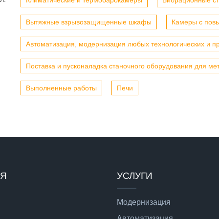
Климатические и термобарокамеры
Вибрационные с
Вытяжные взрывозащищенные шкафы
Камеры с пов
Автоматизация, модернизация любых технологических и п
Поставка и пусконаладка станочного оборудования для ме
Выполненные работы
Печи
ИЯ
УСЛУГИ
Модернизация
Автоматизация