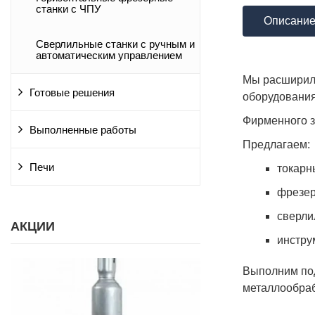
станки с ЧПУ
Описани
Сверлильные станки с ручным и
автоматическим управлением
Мы расширили
Готовые решения
оборудования
Фирменного з
Выполненные работы
Предлагаем:
Печи
токарн
фрезер
сверли
АКЦИИ
инстру
Выполним под
металлообраб