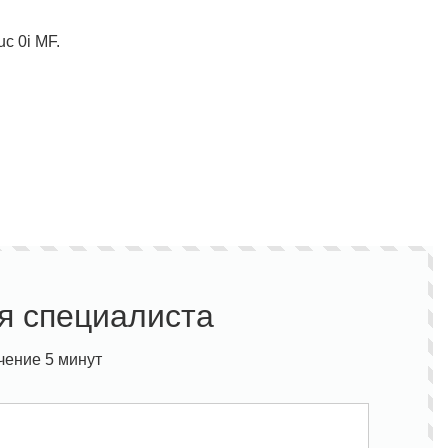
c 0i MF.
я специалиста
чение 5 минут