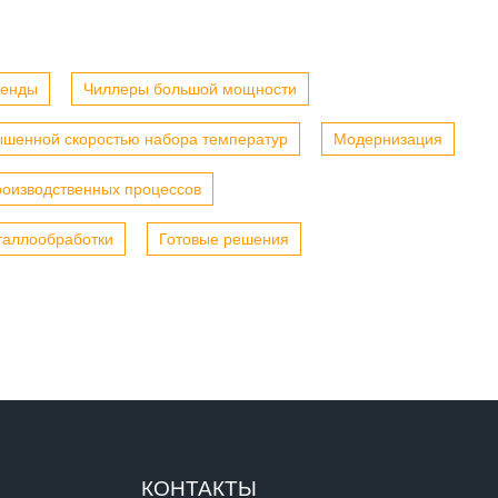
тенды
Чиллеры большой мощности
ышенной скоростью набора температур
Модернизация
роизводственных процессов
таллообработки
Готовые решения
КОНТАКТЫ