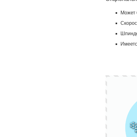
Может 
Скорос
Шпинде
Имеетс