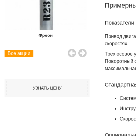
Примерны
Показатели
Фреон
Фреон
Привод двига
скоростях.
Все акции
Трех осевое 
Поворотный с
максимальная
Стандартна
УЗНАТЬ ЦЕНУ
Систем
Инстру
Скорос
Опциональн