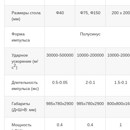
Размеры стола
Φ40
Φ75, Φ150
200 x 200
(мм)
Форма
Полусинус
импульса
Ударное
30000-500000
10000-200000
10000-2000
ускорение (м/
2
с
)
Длительность
0.5-0.05
2-0.1
1.5-0.1
импульса (мс)
Габариты
985x780x2900
985x780x2900
800x800x16
(Д×Ш×В: мм)
Мощность
0.4
0.4
1