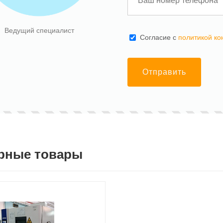
Ведущий специалист
Cогласие с
политикой к
При покупке камеры или чиллера
фреон в подарок
Отправить
рные товары