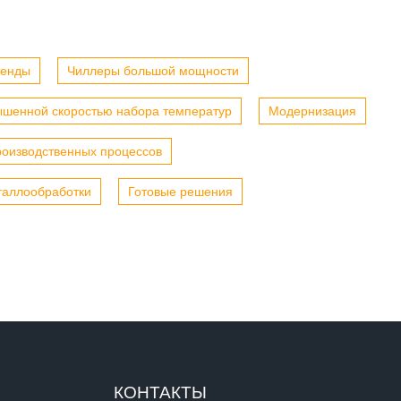
тенды
Чиллеры большой мощности
ышенной скоростью набора температур
Модернизация
роизводственных процессов
таллообработки
Готовые решения
КОНТАКТЫ