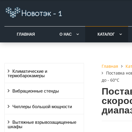
ГЛАВНАЯ
О НАС
КАТАЛОГ
Ка
Главная
Климатические и
Поставка но
термобарокамеры
до - 60°С
Поста
Вибрационные стенды
скоро
Чиллеры большой мощности
диапаз
Вытяжные взрывозащищенные
шкафы