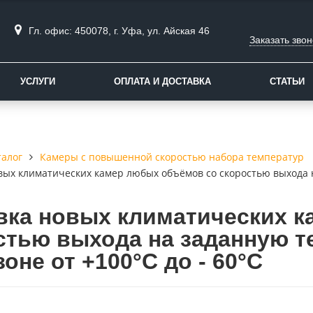
Гл. офис: 450078, г. Уфа, ул. Айская 46
Заказать звон
УСЛУГИ
ОПЛАТА И ДОСТАВКА
СТАТЬИ
талог
Камеры с повышенной скоростью набора температур
вых климатических камер любых объёмов со скоростью выхода 
вка новых климатических 
стью выхода на заданную т
оне от +100°С до - 60°С