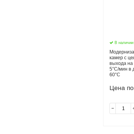
В наличии
Модерниза
камер с це
выхода на
5°С/мин в 
60°С
Цена по