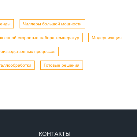
тенды
Чиллеры большой мощности
ышенной скоростью набора температур
Модернизация
роизводственных процессов
таллообработки
Готовые решения
КОНТАКТЫ