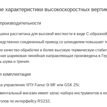
е характеристики высокоскоростных верти
 производительности
При покупке камеры или чиллера
фреон в подарок
шина рассчитана для высокой жесткости в виде С-образной
едственно соединенный привод со шпинделем повышает то
е качество обработки и более высокую термическую стабил
ная шариковая линейная направляющая произведена в Гер
ь шума и трения.
я комплектация
а управления ЧПУ Fanuc 0i MF или GSK 25i;
ментальный магазин имеет запас набора инструментов в ко
узлов по интерфейсу RS232;