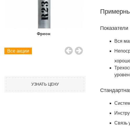
Примерны
Показатели
Фреон
Фреон
Вся ма
Непоср
Все акции
хороше
Трехос
уровен
УЗНАТЬ ЦЕНУ
Стандартна
Систем
Инстру
Связь 