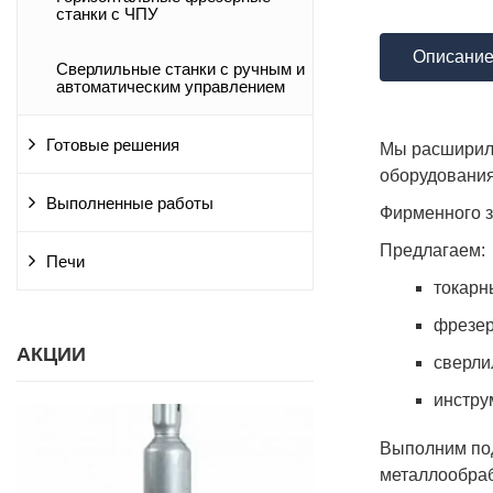
станки с ЧПУ
Описани
Сверлильные станки с ручным и
автоматическим управлением
Готовые решения
Мы расширили
оборудования
Выполненные работы
Фирменного з
Предлагаем:
Печи
токарн
фрезер
АКЦИИ
сверли
инстру
Выполним под
металлообраб