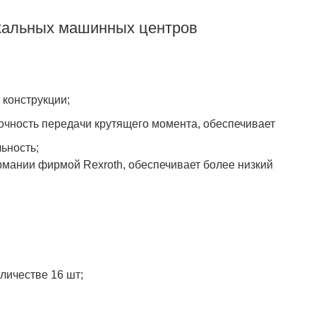
кальных машинных центров
Фреон в подарок
Фреон
 конструкции;
чность передачи крутящего момента, обеспечивает
ьность;
мании фирмой Rexroth, обеспечивает более низкий
личестве 16 шт;